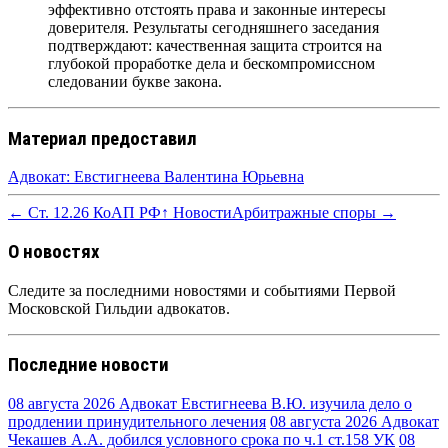
эффективно отстоять права и законные интересы
доверителя. Результаты сегодняшнего заседания
подтверждают: качественная защита строится на
глубокой проработке дела и бескомпромиссном
следовании букве закона.
Материал предоставил
Адвокат: Евстигнеева Валентина Юрьевна
← Ст. 12.26 КоАП РФ
↑ Новости
Арбитражные споры →
О новостях
Следите за последними новостями и событиями Первой
Московской Гильдии адвокатов.
Последние новости
08 августа 2026
Адвокат Евстигнеева В.Ю. изучила дело о
продлении принудительного лечения
08 августа 2026
Адвокат
Чекашев А.А. добился условного срока по ч.1 ст.158 УК
08