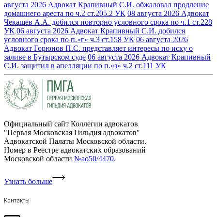
августа 2026
Адвокат Крапивный С.И. обжаловал продление
домашнего ареста по ч.2 ст.205.2 УК
08 августа 2026
Адвокат
Чекашев А.А. добился повторно условного срока по ч.1 ст.228
УК
06 августа 2026
Адвокат Крапивный С.И. добился
условного срока по п.«г» ч.3 ст.158 УК
06 августа 2026
Адвокат Горюнов П.С. представляет интересы по иску о
заливе в Бутырском суде
06 августа 2026
Адвокат Крапивный
С.И. защитил в апелляции по п.«з» ч.2 ст.111 УК
Официальный сайт Коллегии адвокатов
"Первая Московская Гильдия адвокатов"
Адвокатской Палаты Московской области.
Номер в Реестре адвокатских образований
Московской области
№ао50/4470.
Узнать больше
Контакты