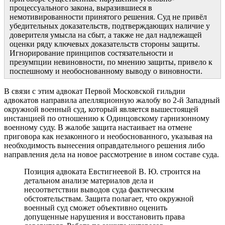
процессуального закона, выразившиеся в
немотивированности принятого решения. Суд не привёл
убедительных доказательств, подтверждающих наличие у
доверителя умысла на сбыт, а также не дал надлежащей
оценки ряду ключевых доказательств стороны защиты.
Игнорирование принципов состязательности и
презумпции невиновности, по мнению защиты, привело к
поспешному и необоснованному выводу о виновности.
В связи с этим адвокат Первой Московской гильдии
адвокатов направила апелляционную жалобу во 2-й Западный
окружной военный суд, который является вышестоящей
инстанцией по отношению к Одинцовскому гарнизонному
военному суду. В жалобе защита настаивает на отмене
приговора как незаконного и необоснованного, указывая на
необходимость вынесения оправдательного решения либо
направления дела на новое рассмотрение в ином составе суда.
Позиция адвоката Евстигнеевой В. Ю. строится на
детальном анализе материалов дела и
несоответствии выводов суда фактическим
обстоятельствам. Защита полагает, что окружной
военный суд сможет объективно оценить
допущенные нарушения и восстановить права