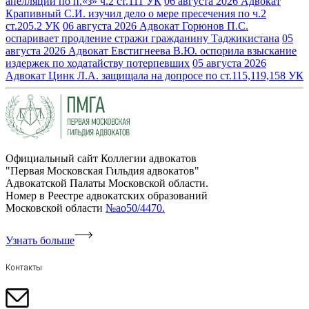
апелляции по п.«з» ч.2 ст.111 УК
06 августа 2026
Адвокат
Крапивный С.И. изучил дело о мере пресечения по ч.2
ст.205.2 УК
06 августа 2026
Адвокат Горюнов П.С.
оспаривает продление стражи гражданину Таджикистана
05
августа 2026
Адвокат Евстигнеева В.Ю. оспорила взыскание
издержек по ходатайству потерпевших
05 августа 2026
Адвокат Цинк Л.А. защищала на допросе по ст.115,119,158 УК
Официальный сайт Коллегии адвокатов
"Первая Московская Гильдия адвокатов"
Адвокатской Палаты Московской области.
Номер в Реестре адвокатских образований
Московской области
№ао50/4470.
Узнать больше
Контакты