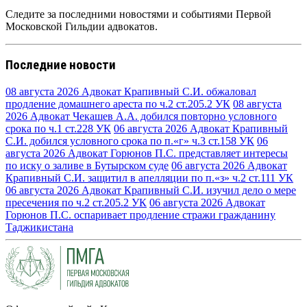
Следите за последними новостями и событиями Первой
Московской Гильдии адвокатов.
Последние новости
08 августа 2026
Адвокат Крапивный С.И. обжаловал
продление домашнего ареста по ч.2 ст.205.2 УК
08 августа
2026
Адвокат Чекашев А.А. добился повторно условного
срока по ч.1 ст.228 УК
06 августа 2026
Адвокат Крапивный
С.И. добился условного срока по п.«г» ч.3 ст.158 УК
06
августа 2026
Адвокат Горюнов П.С. представляет интересы
по иску о заливе в Бутырском суде
06 августа 2026
Адвокат
Крапивный С.И. защитил в апелляции по п.«з» ч.2 ст.111 УК
06 августа 2026
Адвокат Крапивный С.И. изучил дело о мере
пресечения по ч.2 ст.205.2 УК
06 августа 2026
Адвокат
Горюнов П.С. оспаривает продление стражи гражданину
Таджикистана