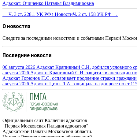
Адвокат: Очиченко Наталья Владимировна
← Ч. 3 ст. 228.1 УК РФ
↑ Новости
Ч. 2 ст. 158 УК РФ →
О новостях
Следите за последними новостями и событиями Первой Москов
Последние новости
06 августа 2026
Адвокат Крапивный С.И. добился условного сро
августа 2026
Адвокат Крапивный С.И. защитил в апелляции по п
Адвокат Горюнов П.С. оспаривает продление стражи граждан
августа 2026
Адвокат Цинк Л.А. защищала на допросе по ст.11
Официальный сайт Коллегии адвокатов
"Первая Московская Гильдия адвокатов"
Адвокатской Палаты Московской области.
Номер в Реестре адвокатских образований