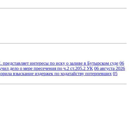
 представляет интересы по иску о заливе в Бутырском суде
06
ил дело о мере пресечения по ч.2 ст.205.2 УК
06 августа 2026
орила взыскание издержек по ходатайству потерпевших
05