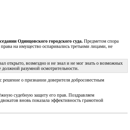
седании Одинцовского городского суда.
Предметом спора
 права на имущество оспаривались третьими лицами, не
л открыто, возмездно и не знал и не мог знать о возможных
ие должной разумной осмотрительности.
ес решение о признании доверителя добросовестным
ёжную судебную защиту его прав. Поздравляем
адвокатов вновь показала эффективность грамотной