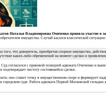
атов Наталья Владимировна Очиченко приняла участие в за
иобретателем имущества. Случай касался классической ситуации:
того, что доверитель, приобретая спорное имущество, действова
сутствие каких-либо обременений на момент сделки и проявлен
. Суд согласился с правовой позицией адвоката Очиченко и вын
и подтверждает чистоту состоявшейся сделки.
нить: оно ставит точку в имущественном споре и формирует над
 городском суде. Работа адвоката Первой Московской гильдии 