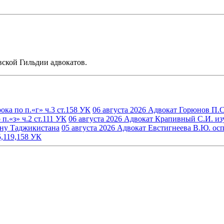
ской Гильдии адвокатов.
ка по п.«г» ч.3 ст.158 УК
06 августа 2026
Адвокат Горюнов П.С.
.«з» ч.2 ст.111 УК
06 августа 2026
Адвокат Крапивный С.И. изуч
ину Таджикистана
05 августа 2026
Адвокат Евстигнеева В.Ю. осп
5,119,158 УК