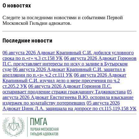
О новостях
Следите за последними новостями и событиями Первой
Московской Гильдии адвокатов.
Последние новости
06 августа 2026
Адвокат Крапивный С.И. добился условного
срока по п.«г» ч.3 ст.158 УК
06 августа 2026
Адвокат Горюнов
П.С. представляет интересы по иску о заливе в Бутырском
суде
06 августа 2026
Адвокат Крапивный С.И. защитил в
апелляции по п.«з» ч.2 ст.111 УК
06 августа 2026
Адвокат
Крапивный С.И. изучил дело о мере пресечения по ч.2
ст.205.2 УК
06 августа 2026
Адвокат Горюнов П.С.
оспаривает продление стражи гражданину Таджикистана
05
августа 2026
Адвокат Евстигнеева В.Ю. оспорила взыскание
издержек по ходатайству потерпевших
05 августа 2026
Адвокат Цинк Л.А. защищала на допросе по ст.115,119,158 УК