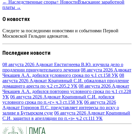
← Наследственные споры
↑ Новости
Взыскание заработной
платы →
О новостях
Следите за последними новостями и событиями Первой
Московской Гильдии адвокатов.
Последние новости
08 августа 2026
Адвокат Евстигнеева В.Ю. изучила дело о
продлении принудительного лечения
08 августа 2026
Адвокат
Чекашев А.А. добился условного срока по ч.1 ст.158 УК
08
августа 2026
Адвокат Крапивный С.И. обжаловал продление
домашнего ареста по ч.2 ст.205.2 УК
08 августа 2026
Адвокат
Чекашев А.А. добился повторно условного срока по ч.1 ст.228
УК
06 августа 2026
Адвокат Крапивный С.И. добился
условного срока по п.«г» ч.3 ст.158 УК
06 августа 2026
Адвокат Горюнов П.С. представляет интересы по иску о
заливе в Бутырском суде
06 августа 2026
Адвокат Крапивный
С.И. защитил в апелляции по п.«з» ч.2 ст.111 УК