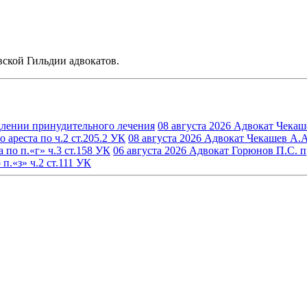
ской Гильдии адвокатов.
длении принудительного лечения
08 августа 2026
Адвокат Чекаше
ареста по ч.2 ст.205.2 УК
08 августа 2026
Адвокат Чекашев А.А.
по п.«г» ч.3 ст.158 УК
06 августа 2026
Адвокат Горюнов П.С. пр
.«з» ч.2 ст.111 УК