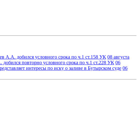
в А.А. добился условного срока по ч.1 ст.158 УК
08 августа
 добился повторно условного срока по ч.1 ст.228 УК
06
едставляет интересы по иску о заливе в Бутырском суде
06