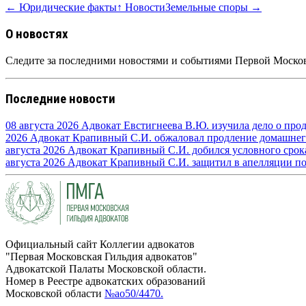
← Юридические факты
↑ Новости
Земельные споры →
О новостях
Следите за последними новостями и событиями Первой Москов
Последние новости
08 августа 2026
Адвокат Евстигнеева В.Ю. изучила дело о про
2026
Адвокат Крапивный С.И. обжаловал продление домашнего 
августа 2026
Адвокат Крапивный С.И. добился условного срока 
августа 2026
Адвокат Крапивный С.И. защитил в апелляции по п
Официальный сайт Коллегии адвокатов
"Первая Московская Гильдия адвокатов"
Адвокатской Палаты Московской области.
Номер в Реестре адвокатских образований
Московской области
№ао50/4470.