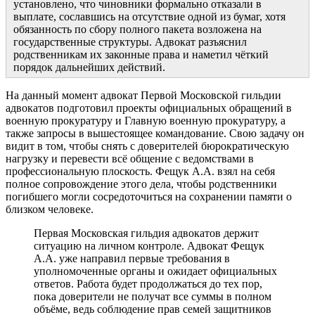
установлено, что чиновники формально отказали в
выплате, сославшись на отсутствие одной из бумаг, хотя
обязанность по сбору полного пакета возложена на
государственные структуры. Адвокат разъяснил
родственникам их законные права и наметил чёткий
порядок дальнейших действий.
На данный момент адвокат Первой Московской гильдии
адвокатов подготовил проекты официальных обращений в
военную прокуратуру и Главную военную прокуратуру, а
также запросы в вышестоящее командование.
Свою задачу он
видит в том, чтобы снять с доверителей бюрократическую
нагрузку и перевести всё общение с ведомствами в
профессиональную плоскость. Фещук А.А. взял на себя
полное сопровождение этого дела, чтобы родственники
погибшего могли сосредоточиться на сохранении памяти о
близком человеке.
Первая Московская гильдия адвокатов держит
ситуацию на личном контроле. Адвокат Фещук
А.А. уже направил первые требования в
уполномоченные органы и ожидает официальных
ответов. Работа будет продолжаться до тех пор,
пока доверители не получат все суммы в полном
объёме, ведь соблюдение прав семей защитников