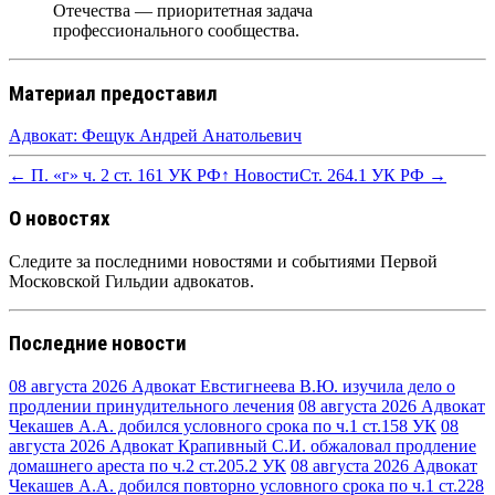
Отечества — приоритетная задача
профессионального сообщества.
Материал предоставил
Адвокат: Фещук Андрей Анатольевич
← П. «г» ч. 2 ст. 161 УК РФ
↑ Новости
Ст. 264.1 УК РФ →
О новостях
Следите за последними новостями и событиями Первой
Московской Гильдии адвокатов.
Последние новости
08 августа 2026
Адвокат Евстигнеева В.Ю. изучила дело о
продлении принудительного лечения
08 августа 2026
Адвокат
Чекашев А.А. добился условного срока по ч.1 ст.158 УК
08
августа 2026
Адвокат Крапивный С.И. обжаловал продление
домашнего ареста по ч.2 ст.205.2 УК
08 августа 2026
Адвокат
Чекашев А.А. добился повторно условного срока по ч.1 ст.228